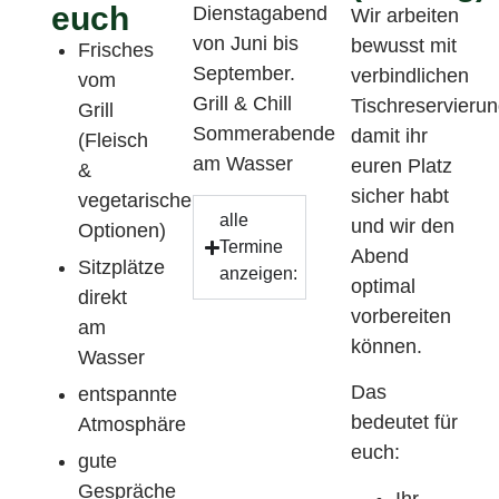
euch
Dienstagabend
Wir arbeiten
von Juni bis
bewusst mit
Frisches
September.
verbindlichen
vom
Grill & Chill
Tischreservieru
Grill
Sommerabende
damit ihr
(Fleisch
am Wasser
euren Platz
&
sicher habt
vegetarische
alle
und wir den
Optionen)
Termine
Abend
Sitzplätze
anzeigen:
optimal
direkt
vorbereiten
am
können.
Wasser
Das
entspannte
bedeutet für
Atmosphäre
euch:
gute
Gespräche
Ihr