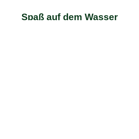
Spaß auf dem Wasser
Mal vorne, mal hinten, kleine Wettrennen oder
einfach entspannt treiben lassen.
Flexible Touren
Von der kurzen 2-Stunden-Tour bis zur extra
langen Tagestour könnt ihr alles bei uns buchen.